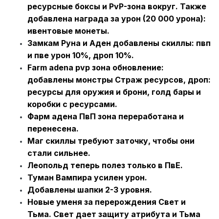
ресурсные боксы и PvP-зона вокруг. Также
добавлена награда за урон (20 000 урона):
ивентовые монеты.
Замкам Руна и Аден добавлены скиллы: пвп
и пве урон 10%, дроп 10%.
Farm adena pvp зона обновление:
добавлены монстры Страж ресурсов, дроп:
ресурсы для оружия и брони, голд бары и
коробки с ресурсами.
Фарм адена ПвП зона переработана и
перенесена.
Маг скиллы требуют заточку, чтобы они
стали сильнее.
Леопольд теперь полез только в ПвЕ.
Туман Вампира усилен урон.
Добавлены шапки 2-3 уровня.
Новые уменя за перерождения Свет и
Тьма. Свет дает защиту атрибута и Тьма